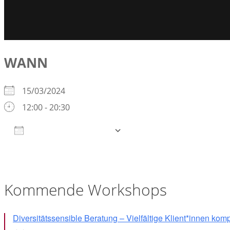
WANN
15/03/2024
12:00 - 20:30
Zum Kalender hinzufügen
ICS herunterladen
Google Kalender
iCalendar
Office 365
Outlook Live
Kommende Workshops
Diversitätssensible Beratung – Vielfältige Klient*innen kom