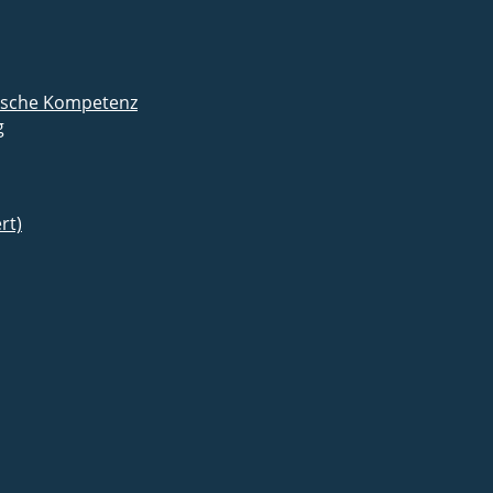
mische Kompetenz
g
rt)