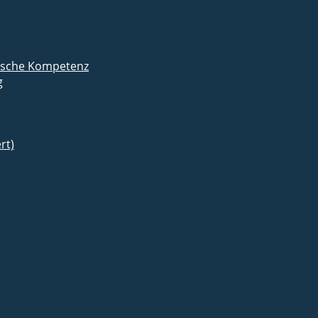
mische Kompetenz
g
rt)